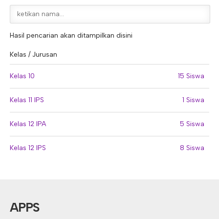
E-ALUMNI
Tupoksi Wakil Bidang Sarana Prasarana
Tupoksi Guru Piket
Tupoksi Kepala Tata Usaha
E-BKK
Tupoksi Wakil Bidang Kesiswaan
Tupoksi Ketua Kons. Keahlian
Tupoksi Bendahara BOS
Hasil pencarian akan ditampilkan disini
Tupoksi Koordinator Bendahara
Kelas / Jurusan
Tupoksi Bendahara Komite
Kelas 10
15 Siswa
Tupoksi Perpustakaan
Kelas 11 IPS
1 Siswa
Tupoksi Security
Kelas 12 IPA
5 Siswa
Kelas 12 IPS
8 Siswa
APPS