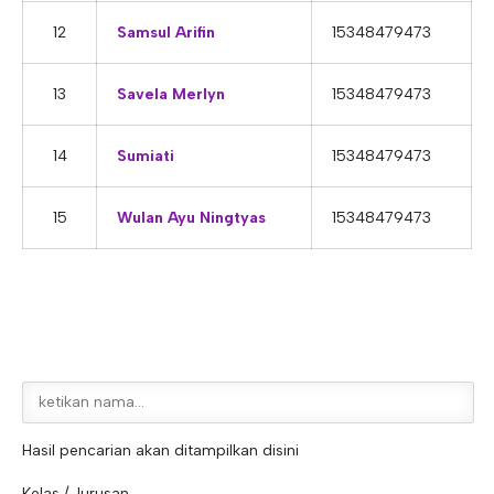
12
Samsul Arifin
15348479473
13
Savela Merlyn
15348479473
14
Sumiati
15348479473
15
Wulan Ayu Ningtyas
15348479473
Hasil pencarian akan ditampilkan disini
Kelas / Jurusan