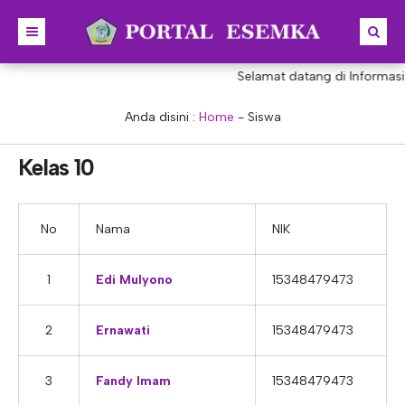
Selamat datang di Informasi
BERANDA
BERITA
Anda disini :
Home
-
Siswa
PROFIL
Kelas 10
KONSENTRASI KEAHLIAN
SEJARAH
PRESTASI
VISI & MISI
AKUNTANSI
No
Nama
NIK
PORTAL
STRUKTUR
MANAJEMEN PERKANTORAN
1
Edi Mulyono
15348479473
AKREDITASI
BISNIS DIGITAL
E-LEARNING
KEPALA SEKOLAH
PROGRAM SEKOLAH
DESAIN KOMUNIKASI VISUAL
E-PKL
Tupoksi Kepala Sekolah
WAKIL KEPALASEKOLAH
2
Ernawati
15348479473
DESAIN PRODUKSI BUSANA
E-RAPOR
Tupoksi Wakil Bidang Kurikulum
MAJELIS GURU
3
Fandy Imam
15348479473
KULINER
E-SKL
Tupoksi Wakil Bidang Humas
Tupoksi Guru
TATA USAHA