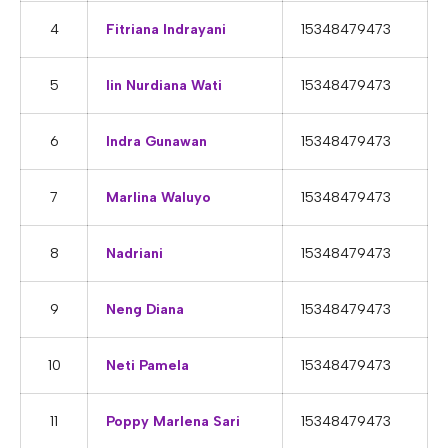
E-ALUMNI
Tupoksi Wakil Bidang Sarana Prasarana
Tupoksi Guru Piket
Tupoksi Kepala Tata Usaha
4
Fitriana Indrayani
15348479473
E-BKK
Tupoksi Wakil Bidang Kesiswaan
Tupoksi Ketua Kons. Keahlian
Tupoksi Bendahara BOS
5
Iin Nurdiana Wati
15348479473
Tupoksi Koordinator Bendahara
Tupoksi Bendahara Komite
6
Indra Gunawan
15348479473
Tupoksi Perpustakaan
7
Marlina Waluyo
15348479473
Tupoksi Security
8
Nadriani
15348479473
9
Neng Diana
15348479473
10
Neti Pamela
15348479473
11
Poppy Marlena Sari
15348479473