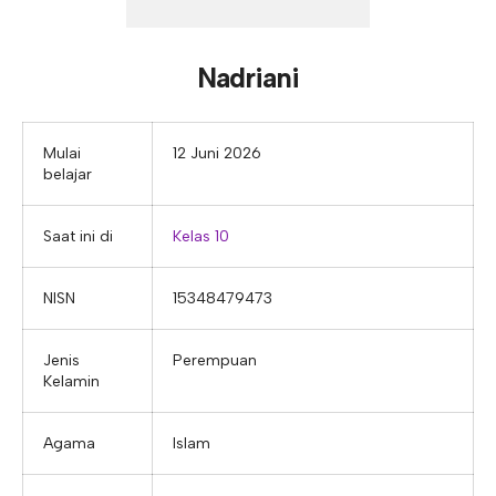
E-ALUMNI
Tupoksi Wakil Bidang Sarana Prasarana
Tupoksi Guru Piket
Tupoksi Kepala Tata Usaha
E-BKK
Tupoksi Wakil Bidang Kesiswaan
Tupoksi Ketua Kons. Keahlian
Tupoksi Bendahara BOS
Nadriani
Tupoksi Koordinator Bendahara
Tupoksi Bendahara Komite
Mulai
12 Juni 2026
belajar
Tupoksi Perpustakaan
Tupoksi Security
Saat ini di
Kelas 10
NISN
15348479473
Jenis
Perempuan
Kelamin
Agama
Islam