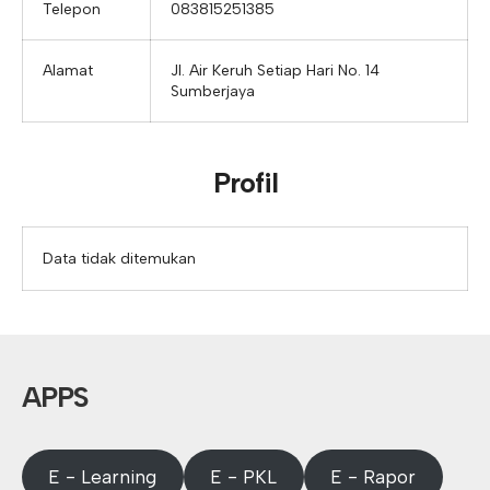
Telepon
083815251385
Alamat
Jl. Air Keruh Setiap Hari No. 14
Sumberjaya
Profil
Data tidak ditemukan
APPS
E - Learning
E - PKL
E - Rapor