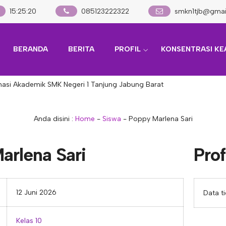
15
:
25
:
20
085123222322
smkn1tjb@gmai
BERANDA
BERITA
PROFIL
KONSENTRASI KE
asi Akademik SMK Negeri 1 Tanjung Jabung Barat
Anda disini :
Home
-
Siswa
-
Poppy Marlena Sari
arlena Sari
Prof
12 Juni 2026
Data t
Kelas 10