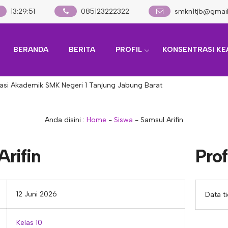
13
:
29
:
51
085123222322
smkn1tjb@gmai
BERANDA
BERITA
PROFIL
KONSENTRASI KE
si Akademik SMK Negeri 1 Tanjung Jabung Barat
Anda disini :
Home
-
Siswa
-
Samsul Arifin
rifin
Prof
12 Juni 2026
Data t
Kelas 10