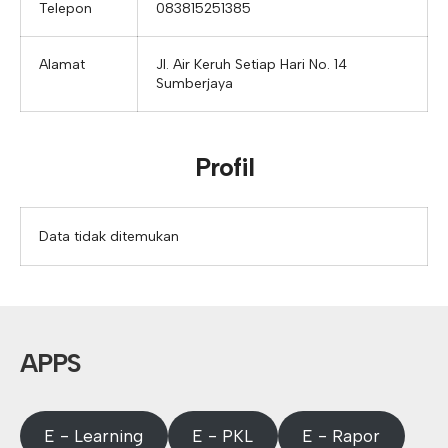
Telepon
083815251385
Alamat
Jl. Air Keruh Setiap Hari No. 14
Sumberjaya
Profil
Data tidak ditemukan
APPS
E - Learning
E - PKL
E - Rapor