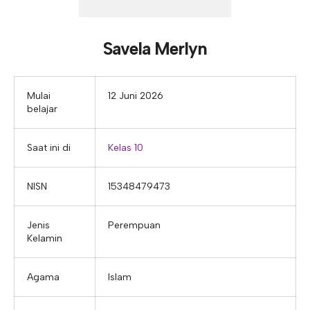
E-ALUMNI
Tupoksi Wakil Bidang Sarana Prasarana
Tupoksi Guru Piket
Tupoksi Kepala Tata Usaha
E-BKK
Tupoksi Wakil Bidang Kesiswaan
Tupoksi Ketua Kons. Keahlian
Tupoksi Bendahara BOS
Savela Merlyn
Tupoksi Koordinator Bendahara
Tupoksi Bendahara Komite
Mulai
12 Juni 2026
belajar
Tupoksi Perpustakaan
Tupoksi Security
Saat ini di
Kelas 10
NISN
15348479473
Jenis
Perempuan
Kelamin
Agama
Islam