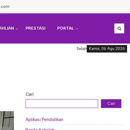
l.com
AHLIAN
PRESTASI
PORTAL
Selamat datang di Informasi 
Kamis, 06 Agu 2026
Cari
Cari
Aplikasi Pendidikan