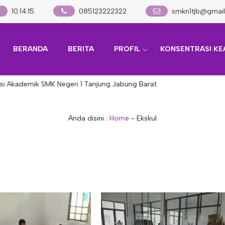
10
:
14
:
16
085123222322
smkn1tjb@gmai
BERANDA
BERITA
PROFIL
KONSENTRASI KE
 Akademik SMK Negeri 1 Tanjung Jabung Barat
Anda disini :
Home
-
Ekskul