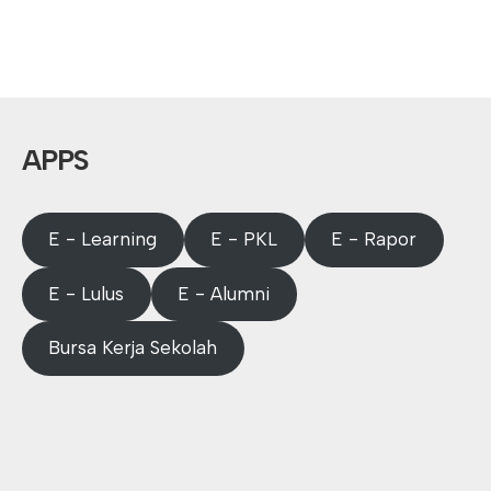
APPS
E - Learning
E - PKL
E - Rapor
E - Lulus
E - Alumni
Bursa Kerja Sekolah