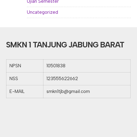
Ujian Semester
Uncategorized
SMKN 1 TANJUNG JABUNG BARAT
NPSN
10501838
NSS
123555622662
E-MAIL
smkn1tjb@gmail.com