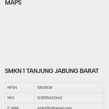
MAPS
SMKN 1 TANJUNG JABUNG BARAT
NPSN
10501838
NSS
123555622662
E-MAIL
smkn1tjb@gmail.com