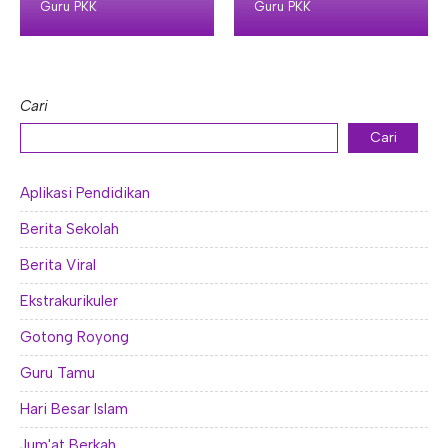
Guru PKK
Guru PKK
E-ALUMNI
Tupoksi Wakil Bidang Sarana Prasarana
Tupoksi Guru Piket
Tupoksi Kepala Tata Usaha
E-BKK
Tupoksi Wakil Bidang Kesiswaan
Tupoksi Ketua Kons. Keahlian
Tupoksi Bendahara BOS
Tupoksi Koordinator Bendahara
Cari
Tupoksi Bendahara Komite
Cari
Tupoksi Perpustakaan
Aplikasi Pendidikan
Tupoksi Security
Berita Sekolah
Berita Viral
Ekstrakurikuler
Gotong Royong
Guru Tamu
Hari Besar Islam
Jum'at Berkah