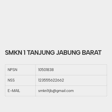
SMKN 1 TANJUNG JABUNG BARAT
NPSN
10501838
NSS
123555622662
E-MAIL
smkn1tjb@gmail.com