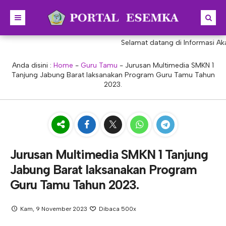
Selamat datang di Informasi Akad
BERANDA
BERITA
Anda disini :
Home
-
Guru Tamu
-
Jurusan Multimedia SMKN 1
Tanjung Jabung Barat laksanakan Program Guru Tamu Tahun
PROFIL
2023.
KONSENTRASI KEAHLIAN
SEJARAH
PRESTASI
VISI & MISI
AKUNTANSI
PORTAL
STRUKTUR
MANAJEMEN PERKANTORAN
Jurusan Multimedia SMKN 1 Tanjung
AKREDITASI
BISNIS DIGITAL
E-LEARNING
KEPALA SEKOLAH
Jabung Barat laksanakan Program
PROGRAM SEKOLAH
DESAIN KOMUNIKASI VISUAL
E-PKL
Tupoksi Kepala Sekolah
WAKIL KEPALASEKOLAH
Guru Tamu Tahun 2023.
DESAIN PRODUKSI BUSANA
E-RAPOR
Tupoksi Wakil Bidang Kurikulum
MAJELIS GURU
Kam, 9 November 2023
Dibaca 500x
KULINER
E-SKL
Tupoksi Wakil Bidang Humas
Tupoksi Guru
TATA USAHA