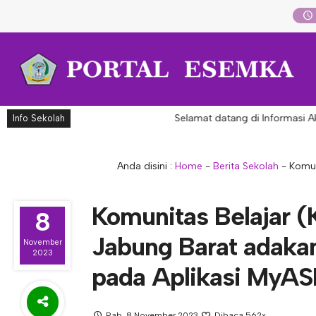
Selamat datang di Informasi Akade
Info Sekolah
Anda disini :
Home
-
Berita Sekolah
-
Komun
Komunitas Belajar 
8
Jabung Barat adakan 
November
2023
pada Aplikasi MyA
Rab, 8 November 2023
Dibaca 562x