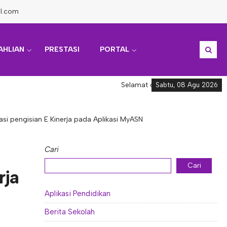
l.com
AHLIAN
PRESTASI
PORTAL
Selamat datang di Informasi Akadem
Sabtu, 08 Agu 2026
si pengisian E Kinerja pada Aplikasi MyASN
Cari
Cari
rja
Aplikasi Pendidikan
Berita Sekolah