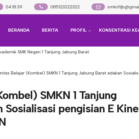
04
:
18
:
40
085123222322
smkn1tjb@gmai
BERANDA
BERITA
PROFIL
KONSENTRASI KE
mik SMK Negeri 1 Tanjung Jabung Barat
itas Belajar (Kombel) SMKN 1 Tanjung Jabung Barat adakan Sosialisa
(Kombel) SMKN 1 Tanjung
Sosialisasi pengisian E Kine
SN