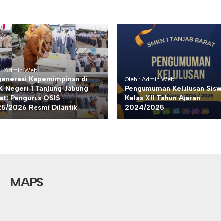
h : Admin Web
enerasi Kepemimpinan di
Oleh : Admin Web
 Negeri 1 Tanjung Jabung
Pengumuman Kelulusan Sis
at: Pengurus OSIS
Kelas XII Tahun Ajaran
5/2026 Resmi Dilantik
2024/2025
MAPS