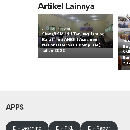
Artikel Lainnya
Oleh : Admin Web
Siswa/i SMKN 1 Tanjung Jabung
Barat ikuti ANBK (Asesmen
Ole
Nasional Berbasis Komputer)
Reg
tahun 2023
SMK
Bar
202
APPS
E - Learning
E - PKL
E - Rapor