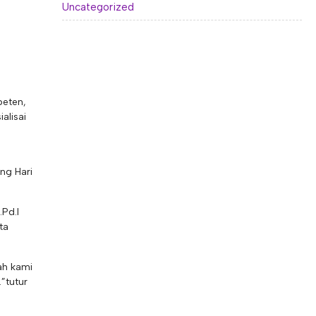
Uncategorized
peten,
alisai
ng Hari
.Pd.I
ta
ah kami
”tutur