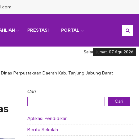
l.com
AHLIAN
PRESTASI
PORTAL
Selamat datang di Informasi 
Jumat, 07 Agu 2026
h Dinas Perpustakaan Daerah Kab. Tanjung Jabung Barat
Cari
Cari
as
Aplikasi Pendidikan
Berita Sekolah