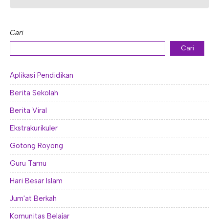
E-ALUMNI
Tupoksi Wakil Bidang Sarana Prasarana
Tupoksi Guru Piket
Tupoksi Kepala Tata Usaha
E-BKK
Tupoksi Wakil Bidang Kesiswaan
Tupoksi Ketua Kons. Keahlian
Tupoksi Bendahara BOS
Cari
Tupoksi Koordinator Bendahara
Cari
Tupoksi Bendahara Komite
Aplikasi Pendidikan
Tupoksi Perpustakaan
Berita Sekolah
Tupoksi Security
Berita Viral
Ekstrakurikuler
Gotong Royong
Guru Tamu
Hari Besar Islam
Jum'at Berkah
Komunitas Belajar