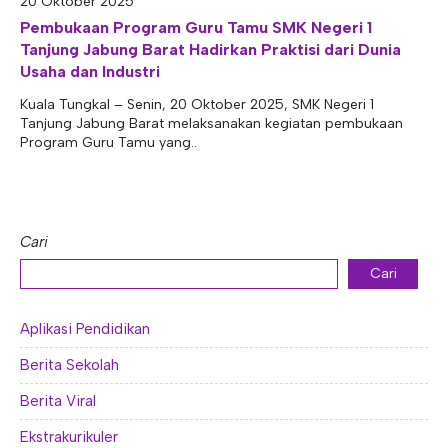
20 Oktober 2025
E-ALUMNI
Tupoksi Wakil Bidang Sarana Prasarana
Tupoksi Guru Piket
Tupoksi Kepala Tata Usaha
Pembukaan Program Guru Tamu SMK Negeri 1
Tanjung Jabung Barat Hadirkan Praktisi dari Dunia
E-BKK
Tupoksi Wakil Bidang Kesiswaan
Tupoksi Ketua Kons. Keahlian
Tupoksi Bendahara BOS
Usaha dan Industri
Tupoksi Koordinator Bendahara
Kuala Tungkal – Senin, 20 Oktober 2025, SMK Negeri 1
Tanjung Jabung Barat melaksanakan kegiatan pembukaan
Tupoksi Bendahara Komite
Program Guru Tamu yang..
Tupoksi Perpustakaan
Tupoksi Security
Cari
Cari
Aplikasi Pendidikan
Berita Sekolah
Berita Viral
Ekstrakurikuler