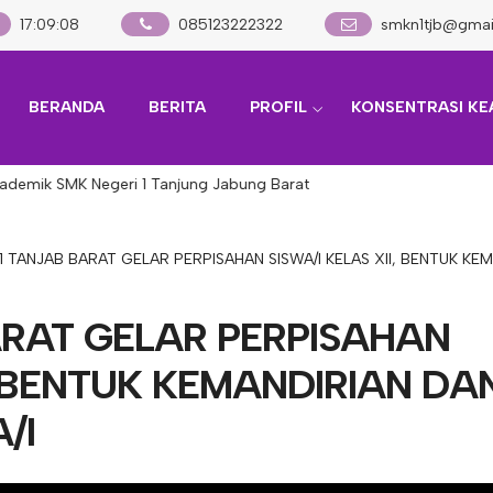
17
:
09
:
09
085123222322
smkn1tjb@gmai
BERANDA
BERITA
PROFIL
KONSENTRASI KE
demik SMK Negeri 1 Tanjung Jabung Barat
1 TANJAB BARAT GELAR PERPISAHAN SISWA/I KELAS XII, BENTUK KEM
ARAT GELAR PERPISAHAN
I, BENTUK KEMANDIRIAN DA
/I