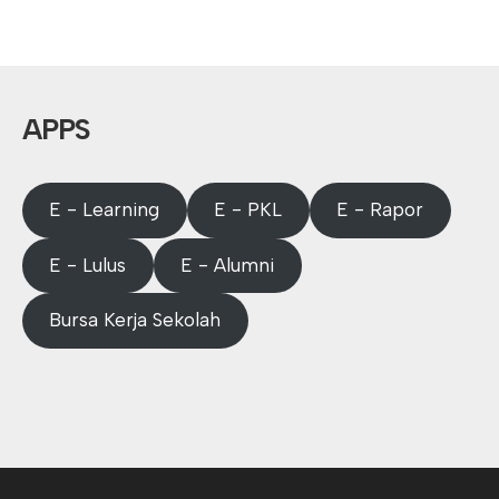
APPS
E - Learning
E - PKL
E - Rapor
E - Lulus
E - Alumni
Bursa Kerja Sekolah