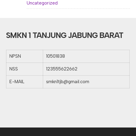
Uncategorized
SMKN 1 TANJUNG JABUNG BARAT
NPSN
10501838
NSS
123555622662
E-MAIL
smkn1tjb@gmail.com