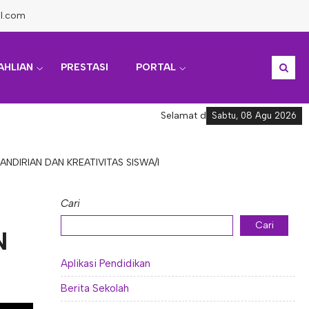
l.com
AHLIAN
PRESTASI
PORTAL
Selamat datang di Informasi Akad
Sabtu, 08 Agu 2026
ANDIRIAN DAN KREATIVITAS SISWA/I
Cari
Cari
N
Aplikasi Pendidikan
Berita Sekolah