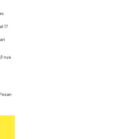
as
l 17
ari
/I nya
 Pesan