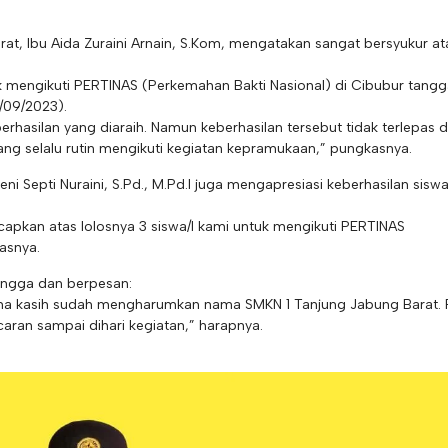
at, Ibu Aida Zuraini Arnain, S.Kom, mengatakan sangat bersyukur at
tuk mengikuti PERTINAS (Perkemahan Bakti Nasional) di Cibubur tangga
/09/2023).
erhasilan yang diaraih. Namun keberhasilan tersebut tidak terlepas d
yang selalu rutin mengikuti kegiatan kepramukaan,” pungkasnya.
ni Septi Nuraini, S.Pd., M.Pd.I juga mengapresiasi keberhasilan siswa
 ucapkan atas lolosnya 3 siswa/I kami untuk mengikuti PERTINAS
asnya.
angga dan berpesan:
rima kasih sudah mengharumkan nama SMKN 1 Tanjung Jabung Barat.
aran sampai dihari kegiatan,” harapnya.