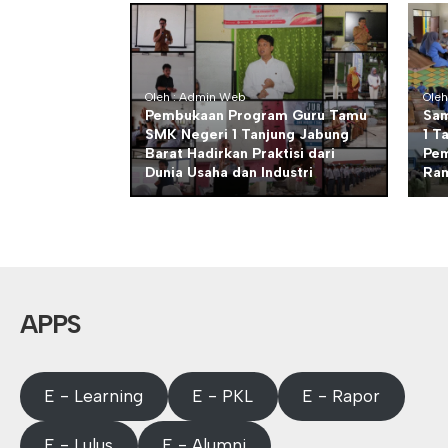
Oleh : Admin Web
Ole
Pembukaan Program Guru Tamu
Sam
SMK Negeri 1 Tanjung Jabung
1 T
Barat Hadirkan Praktisi dari
Pem
Dunia Usaha dan Industri
Ra
APPS
E - Learning
E - PKL
E - Rapor
E - Lulus
E - Alumni