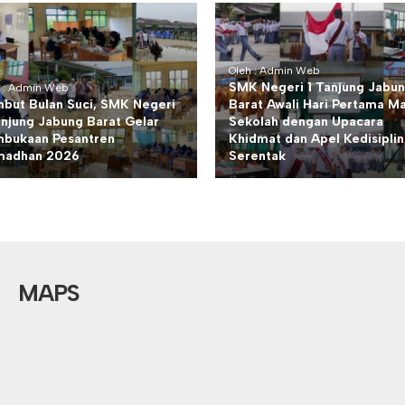
Oleh : Admin Web
SMK Negeri 1 Tanjung Jabu
h : Admin Web
but Bulan Suci, SMK Negeri
Barat Awali Hari Pertama M
anjung Jabung Barat Gelar
Sekolah dengan Upacara
bukaan Pesantren
Khidmat dan Apel Kedisipli
madhan 2026
Serentak
MAPS