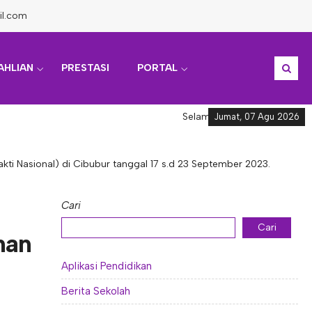
il.com
AHLIAN
PRESTASI
PORTAL
Selamat datang di Informasi Ak
Jumat, 07 Agu 2026
ti Nasional) di Cibubur tanggal 17 s.d 23 September 2023.
Cari
Cari
han
Aplikasi Pendidikan
Berita Sekolah