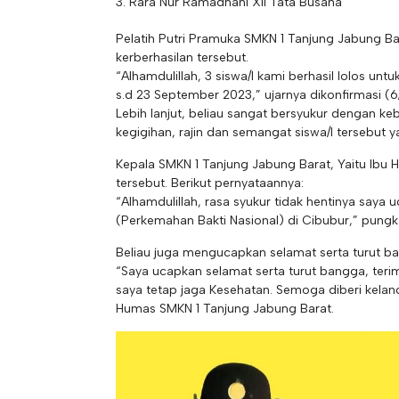
Rara Nur Ramadhani XII Tata Busana
Pelatih Putri Pramuka SMKN 1 Tanjung Jabung Bar
kerberhasilan tersebut.
“Alhamdulillah, 3 siswa/I kami berhasil lolos un
s.d 23 September 2023,” ujarnya dikonfirmasi (6
Lebih lanjut, beliau sangat bersyukur dengan keb
kegigihan, rajin dan semangat siswa/I tersebut 
Kepala SMKN 1 Tanjung Jabung Barat, Yaitu Ibu He
tersebut. Berikut pernyataannya:
“Alhamdulillah, rasa syukur tidak hentinya saya
(Perkemahan Bakti Nasional) di Cibubur,” pungk
Beliau juga mengucapkan selamat serta turut b
“Saya ucapkan selamat serta turut bangga, te
saya tetap jaga Kesehatan. Semoga diberi kelanc
Humas SMKN 1 Tanjung Jabung Barat.