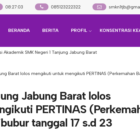
08
:
27
:
04
085123222322
smkn1tjb@gma
BERANDA
BERITA
PROFIL
KONSENTRASI KE
Akademik SMK Negeri 1 Tanjung Jabung Barat
ung Barat lolos mengikuti untuk mengikuti PERTINAS (Perkemahan Bak
ung Jabung Barat lolos
ngikuti PERTINAS (Perkema
ibubur tanggal 17 s.d 23