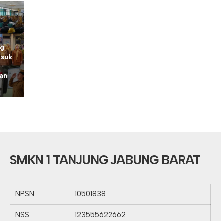
ng
asuk
nan
SMKN 1 TANJUNG JABUNG BARAT
NPSN
10501838
NSS
123555622662