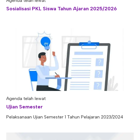
Agenda telah lewat
E-ALUMNI
Tupoksi Wakil Bidang Sarana Prasarana
Tupoksi Guru Piket
Tupoksi Kepala Tata Usaha
Sosialisasi PKL Siswa Tahun Ajaran 2025/2026
E-BKK
Tupoksi Wakil Bidang Kesiswaan
Tupoksi Ketua Kons. Keahlian
Tupoksi Bendahara BOS
Tupoksi Koordinator Bendahara
Tupoksi Bendahara Komite
Tupoksi Perpustakaan
Tupoksi Security
Agenda telah lewat
Ujian Semester
Pelaksanaan Ujian Semester 1 Tahun Pelajaran 2023/2024