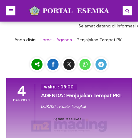
Selamat datang di Informasi 
BERANDA
BERITA
Anda disini :
Home
-
Agenda
-
Penjajakan Tempat PKL
PROFIL
KONSENTRASI KEAHLIAN
SEJARAH
PRESTASI
VISI & MISI
AKUNTANSI
4
PORTAL
STRUKTUR
MANAJEMEN PERKANTORAN
waktu : 08:00
AGENDA : Penjajakan Tempat PKL
AKREDITASI
BISNIS DIGITAL
E-LEARNING
KEPALA SEKOLAH
Des 2023
LOKASI : Kuala Tungkal
PROGRAM SEKOLAH
DESAIN KOMUNIKASI VISUAL
E-PKL
Tupoksi Kepala Sekolah
WAKIL KEPALASEKOLAH
Agenda telah lewat
DESAIN PRODUKSI BUSANA
E-RAPOR
Tupoksi Wakil Bidang Kurikulum
MAJELIS GURU
KULINER
E-SKL
Tupoksi Wakil Bidang Humas
Tupoksi Guru
TATA USAHA