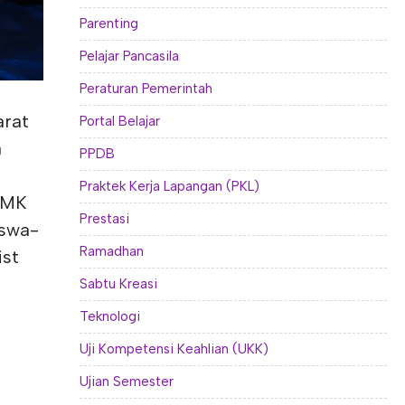
Parenting
Pelajar Pancasila
Peraturan Pemerintah
arat
Portal Belajar
a
PPDB
Praktek Kerja Lapangan (PKL)
 SMK
Prestasi
iswa-
Ramadhan
ist
Sabtu Kreasi
Teknologi
Uji Kompetensi Keahlian (UKK)
Ujian Semester