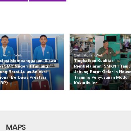
h : Admin Web
Oleh : Admin Web
stasi Membanggakan! Siswa
Tingkatkan Kualitas
wi SMK Negeri 1 Tanjung
Pembelajaran, SMKN 1 Tanj
ung Barat Lulus Seleksi
Jabung Barat Gelar In Hous
ional Berbasis Prestasi
Training Penyusunan Modul
NBP)
Kokurikuler
MAPS