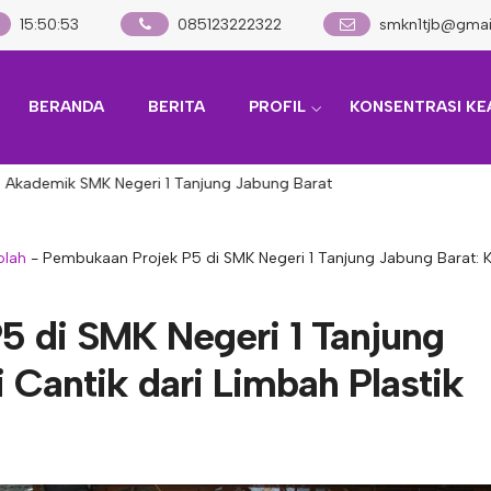
15
:
50
:
55
085123222322
smkn1tjb@gmai
BERANDA
BERITA
PROFIL
KONSENTRASI KE
emik SMK Negeri 1 Tanjung Jabung Barat
olah
-
Pembukaan Projek P5 di SMK Negeri 1 Tanjung Jabung Barat: Kr
5 di SMK Negeri 1 Tanjung
 Cantik dari Limbah Plastik