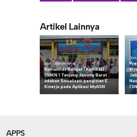
Artikel Lainnya
Ole
Pre
Oleh : Admin Web
Komunitas Belajar (Kombel)
Sis
SMKN 1 Tanjung Jabung Barat
Jab
adakan Sosialisasi pengisian E
Nas
Kinerja pada Aplikasi MyASN
(S
APPS