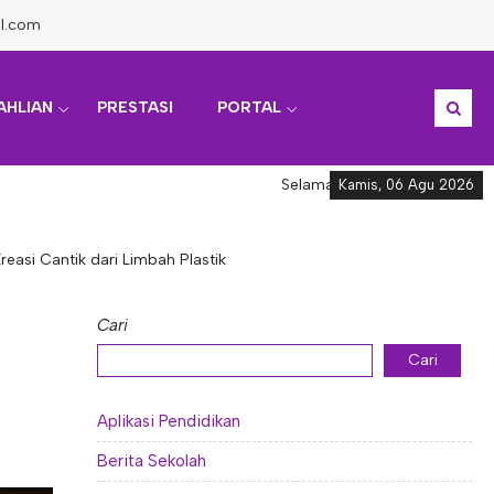
l.com
AHLIAN
PRESTASI
PORTAL
Selamat datang di Informasi Akade
Kamis, 06 Agu 2026
easi Cantik dari Limbah Plastik
Cari
Cari
Aplikasi Pendidikan
Berita Sekolah